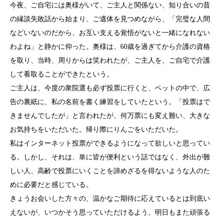
今夜、ご自宅には奥様がいて、ご主人と関係ない、知り合いの昔
の縁談失敗話から始まり、ご遺体を見つめながら、「完璧な人間
などいないのだから、お互い支える覚悟がないと一緒になれない
わよね」と静かに仰った。奥様は、60歳を過ぎてから介護の資格
を取り、当時、周りからは笑われたが、ご主人を、ご自宅で介護
して看取ることができたという。
ご主人は、今度の衆院選も必ず投票に行くと、ベットの中で、広
告の裏紙に、私の名前を書く練習をしていたという。「投票はで
きませんでしたが」と言われたが、何万票にも変え難い、大きな
お気持ちをいただいた。帰り際にりんごをいただいた。
私はインターネット投票ができるようになって欲しいと思ってい
る。しかし、それは、単に皆が便利という話ではなく、外出が難
しい人、高齢で投票にいくことを諦めざるを得ないような人のた
めに必要だと感じている。
きょうお会いした方々の、温かなご期待に応えているとは到底い
えないが、いつかそう思っていただけるよう、明日もまた頑張る