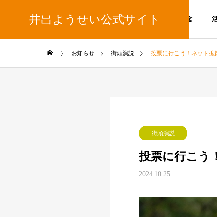
井出ようせい公式サイト
政策と理念
お知らせ
街頭演説
投票に行こう！ネット拡
街頭演説
投票に行こう
2024.10.25